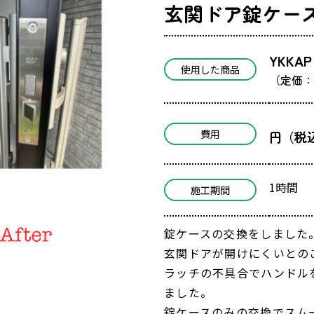
玄関ドア錠ケー
YKK
使用した商品
（定価：
費用
円（税
1時間
施工期間
錠ケースの交換をしました
玄関ドアが開けにくいとの
ラッチの不具合でハンドル
ました。
錠ケースのみの交換でスム